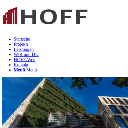
Startseite
Projekte
Leistungen
WIR und DU
HOFF-Welt
Kontakt
Menü
Menü