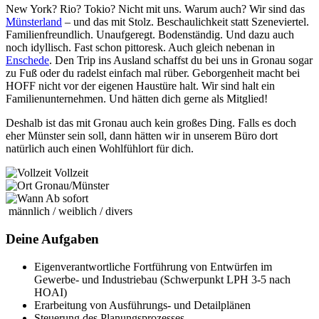
New York? Rio? Tokio? Nicht mit uns. Warum auch? Wir sind das
Münsterland
– und das mit Stolz. Beschaulichkeit statt Szeneviertel.
Familienfreundlich. Unaufgeregt. Bodenständig. Und dazu auch
noch idyllisch. Fast schon pittoresk. Auch gleich nebenan in
Enschede
. Den Trip ins Ausland schaffst du bei uns in Gronau sogar
zu Fuß oder du radelst einfach mal rüber. Geborgenheit macht bei
HOFF nicht vor der eigenen Haustüre halt. Wir sind halt ein
Familienunternehmen. Und hätten dich gerne als Mitglied!
Deshalb ist das mit Gronau auch kein großes Ding. Falls es doch
eher Münster sein soll, dann hätten wir in unserem Büro dort
natürlich auch einen Wohlfühlort für dich.
Vollzeit
Gronau/Münster
Ab sofort
männlich / weiblich / divers
Deine Aufgaben
Eigenverantwortliche Fortführung von Entwürfen im
Gewerbe- und Industriebau (Schwerpunkt LPH 3-5 nach
HOAI)
Erarbeitung von Ausführungs- und Detailplänen
Steuerung des Planungsprozesses