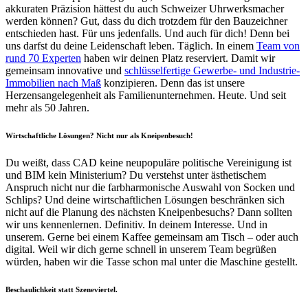
akkuraten Präzision hättest du auch Schweizer Uhrwerksmacher
werden können? Gut, dass du dich trotzdem für den Bauzeichner
entschieden hast. Für uns jedenfalls. Und auch für dich! Denn bei
uns darfst du deine Leidenschaft leben. Täglich. In einem
Team von
rund 70 Experten
haben wir deinen Platz reserviert. Damit wir
gemeinsam innovative und
schlüsselfertige Gewerbe- und Industrie-
Immobilien nach Maß
konzipieren. Denn das ist unsere
Herzensangelegenheit als Familienunternehmen. Heute. Und seit
mehr als 50 Jahren.
Wirtschaftliche Lösungen? Nicht nur als Kneipenbesuch!
Du weißt, dass CAD keine neupopuläre politische Vereinigung ist
und BIM kein Ministerium? Du verstehst unter ästhetischem
Anspruch nicht nur die farbharmonische Auswahl von Socken und
Schlips? Und deine wirtschaftlichen Lösungen beschränken sich
nicht auf die Planung des nächsten Kneipenbesuchs? Dann sollten
wir uns kennenlernen. Definitiv. In deinem Interesse. Und in
unserem. Gerne bei einem Kaffee gemeinsam am Tisch – oder auch
digital. Weil wir dich gerne schnell in unserem Team begrüßen
würden, haben wir die Tasse schon mal unter die Maschine gestellt.
Beschaulichkeit statt Szeneviertel.