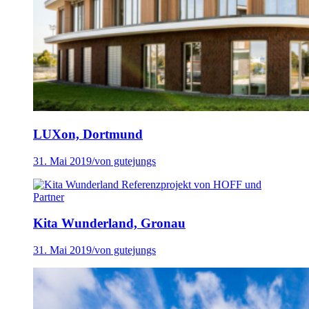
LUXon, Dortmund
31. Mai 2019
/
von gutejungs
Kita Wunderland, Gronau
31. Mai 2019
/
von gutejungs