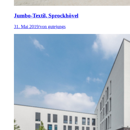
Jumbo-Textil, Sprockhövel
31. Mai 2019
/
von gutejungs