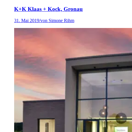
K+K Klaas + Kock, Gronau
31. Mai 2019
/
von Simone Rihm