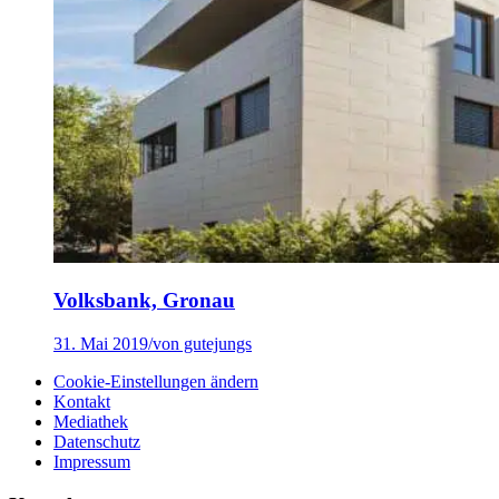
Volksbank, Gronau
31. Mai 2019
/
von gutejungs
Cookie-Einstellungen ändern
Kontakt
Mediathek
Datenschutz
Impressum