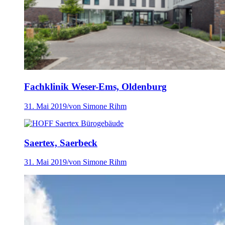
Fachklinik Weser-Ems, Oldenburg
31. Mai 2019
/
von Simone Rihm
Saertex, Saerbeck
31. Mai 2019
/
von Simone Rihm