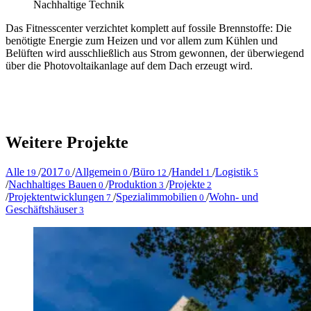
Nachhaltige Technik
Das Fitnesscenter verzichtet komplett auf fossile Brennstoffe: Die
benötigte Energie zum Heizen und vor allem zum Kühlen und
Belüften wird ausschließlich aus Strom gewonnen, der überwiegend
über die Photovoltaikanlage auf dem Dach erzeugt wird.
Weitere Projekte
Alle
/
2017
/
Allgemein
/
Büro
/
Handel
/
Logistik
19
0
0
12
1
5
/
Nachhaltiges Bauen
/
Produktion
/
Projekte
0
3
2
/
Projektentwicklungen
/
Spezialimmobilien
/
Wohn- und
7
0
Geschäftshäuser
3