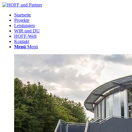
Startseite
Projekte
Leistungen
WIR und DU
HOFF-Welt
Kontakt
Menü
Menü