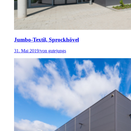
Jumbo-Textil, Sprockhövel
31. Mai 2019
/
von gutejungs