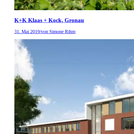
K+K Klaas + Kock, Gronau
31. Mai 2019
/
von Simone Rihm