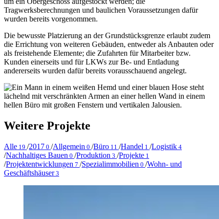
um ein Obergeschoss aufgestockt werden; die
Tragwerksberechnungen und baulichen Voraussetzungen dafür
wurden bereits vorgenommen.
Die bewusste Platzierung an der Grundstücksgrenze erlaubt zudem
die Errichtung von weiteren Gebäuden, entweder als Anbauten oder
als freistehende Elemente; die Zufahrten für Mitarbeiter bzw.
Kunden einerseits und für LKWs zur Be- und Entladung
andererseits wurden dafür bereits vorausschauend angelegt.
Weitere Projekte
Alle
/
2017
/
Allgemein
/
Büro
/
Handel
/
Logistik
19
0
0
11
1
4
/
Nachhaltiges Bauen
/
Produktion
/
Projekte
0
3
1
/
Projektentwicklungen
/
Spezialimmobilien
/
Wohn- und
7
0
Geschäftshäuser
3