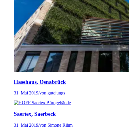
Hasehaus, Osnabrück
31. Mai 2019
/
von gutejungs
Saertex, Saerbeck
31. Mai 2019
/
von Simone Rihm