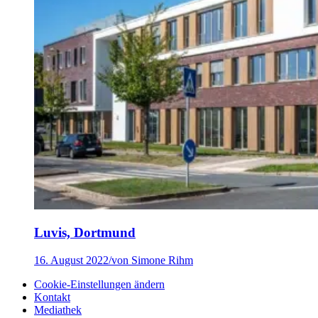
Luvis, Dortmund
16. August 2022
/
von Simone Rihm
Cookie-Einstellungen ändern
Kontakt
Mediathek